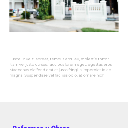
Fusce ut velit laoreet, tempus arcu eu, molestie tortor.
Nam vel justo cursus, faucibus lorem eget, egestas eros.
Maecenas eleifend erat at justo fringilla imperdiet id ac
magna. Suspendisse vel facilisis odio, at ornare nibh.