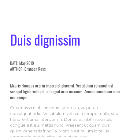
Duis dignissim
DATE: May 2018
AUTHOR: Brandon Ross
Mauris rhoncus orci in imperdiet placerat. Vestibulum euismod nisl
suscipit ligula volutpat, a feugiat urna maximus. Aenean accumsan id mi
nec semper.
Cras massa nibh, tincidunt ut eros a, vulputate
consequat odio. Vestibulum vehicula tempor nulla, sed
hendrerit urna interdum in. Donec et nibh maximus,
congue est eu, mattis nunc. Praesent ut quam quis
quam venenatis fringilla. Morbi vestibulum id tellus
commodo mattis. Aliquam erat volutpat.